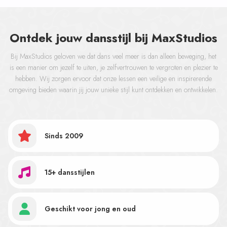
Ontdek jouw dansstijl bij MaxStudios
Bij MaxStudios geloven we dat dans veel meer is dan alleen beweging, het
is een manier om jezelf te uiten, je zelfvertrouwen te vergroten en plezier te
hebben. Wij zorgen ervoor dat onze lessen een veilige en inspirerende
omgeving bieden waarin jij jouw unieke stijl kunt ontdekken en ontwikkelen.
Sinds 2009
15+ dansstijlen
Geschikt voor jong en oud