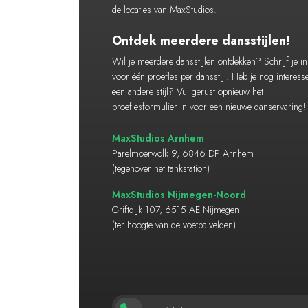
de locaties van MaxStudios.
Ontdek meerdere dansstijlen!
Wil je meerdere dansstijlen ontdekken? Schrijf je in
voor één proefles per dansstijl. Heb je nog interess
een andere stijl? Vul gerust opnieuw het
proeflesformulier in voor een nieuwe danservaring!
MaxStudios Arnhem
Parelmoerwolk 9, 6846 DP Arnhem
(tegenover het tankstation)
MaxStudios Nijmegen-Noord
Griftdijk 107, 6515 AE Nijmegen
(ter hoogte van de voetbalvelden)