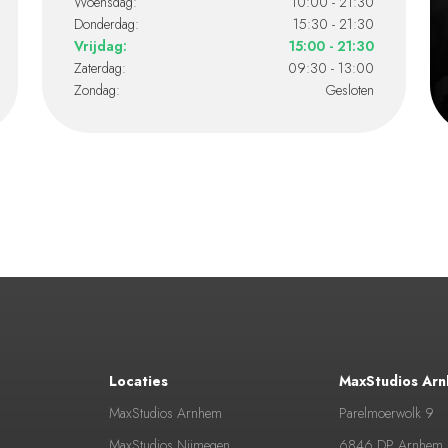
Woensdag:
10:00 - 21:30
Donderdag:
15:30 - 21:30
Vrijdag:
15:00 - 21:30
Zaterdag:
09:30 - 13:00
Zondag:
Gesloten
Locaties
MaxStudios Ar
MaxStudios Arnhem
Parelmoerwolk 9
MaxStudios Nijmegen
6846 DP Arnhem