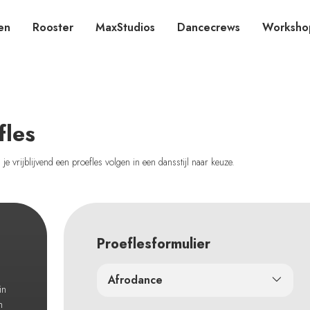
en
Rooster
MaxStudios
Dancecrews
Worksho
fles
e vrijblijvend een proefles volgen in een dansstijl naar keuze.
Proeflesformulier
Afrodance
in
n