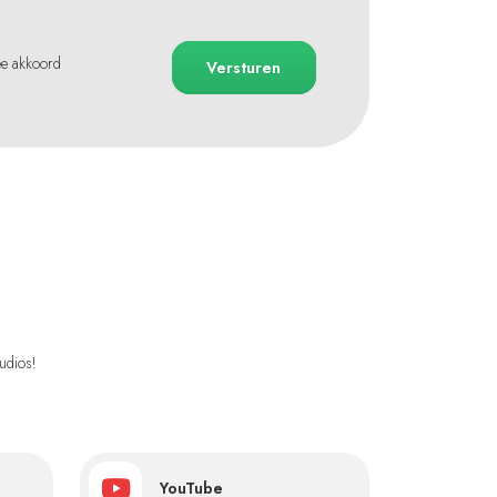
ee akkoord
Versturen
udios!
YouTube