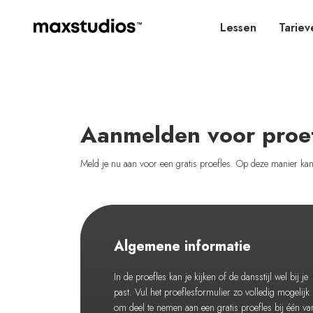
Lessen
Tariev
Aanmelden voor proe
Meld je nu aan voor een gratis proefles. Op deze manier kan j
Algemene informatie
In de proefles kan je kijken of de dansstijl wel bij je
past. Vul het proeflesformulier zo volledig mogelijk 
om deel te nemen aan een gratis proefles bij één va