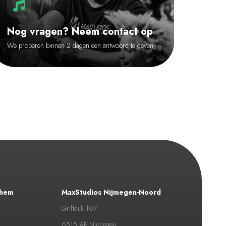
Nog vragen? Neem contact op
We proberen binnen 2 dagen een antwoord te geven
nhem
MaxStudios Nijmegen-Noord
Griftdijk 107
6515 AE Nijmegen