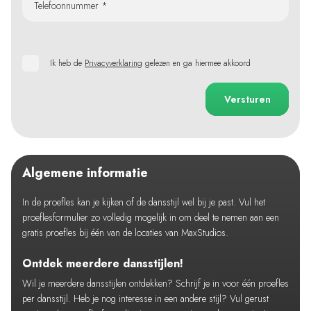
Telefoonnummer *
Ik heb de
Privacyverklaring
gelezen en ga hiermee akkoord
Versturen
Algemene informatie
In de proefles kan je kijken of de dansstijl wel bij je past. Vul het
proeflesformulier zo volledig mogelijk in om deel te nemen aan een
gratis proefles bij één van de locaties van MaxStudios.
Ontdek meerdere dansstijlen!
Wil je meerdere dansstijlen ontdekken? Schrijf je in voor één proefles
per dansstijl. Heb je nog interesse in een andere stijl? Vul gerust