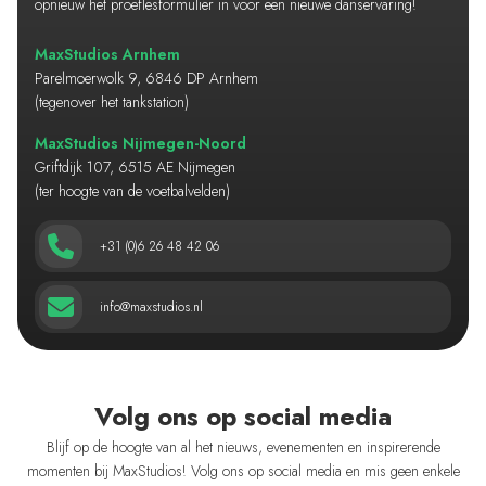
opnieuw het proeflesformulier in voor een nieuwe danservaring!
MaxStudios Arnhem
Parelmoerwolk 9, 6846 DP Arnhem
(tegenover het tankstation)
MaxStudios Nijmegen-Noord
Griftdijk 107, 6515 AE Nijmegen
(ter hoogte van de voetbalvelden)
+31 (0)6 26 48 42 06
info@maxstudios.nl
Volg ons op social media
Blijf op de hoogte van al het nieuws, evenementen en inspirerende
momenten bij MaxStudios! Volg ons op social media en mis geen enkele