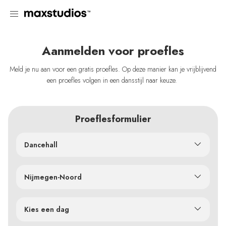
Aanmelden voor proefles
Meld je nu aan voor een gratis proefles. Op deze manier kan je vrijblijvend
een proefles volgen in een dansstijl naar keuze.
Proeflesformulier
Dancehall
Nijmegen-Noord
Kies een dag
dinsdag 8 sep. 21:30 - 22:30 - volwassenen | Zaal 2
dinsdag 15 sep. 21:30 - 22:30 - volwassenen | Zaal 2