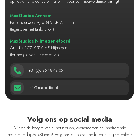
opnieuw het proeflesformulier in voor een nieuwe danservaring!
MaxStudios Arnhem
Parelmoerwolk 9, 6846 DP Arnhem
(tegenover het tankstation)
MaxStudios Nijmegen-Noord
Griftdijk 107, 6515 AE Nijmegen
(ter hoogte van de voetbalvelden)
+31 (0)6 26 48 42 06
info@maxstudios.nl
Volg ons op social media
Blijf op de hoogte van al het nieuws, evenementen en inspirerende
momenten bij MaxStudios! Volg ons op social media en mis geen enkele