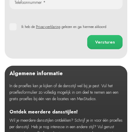
Telefoonnummer *
Ik heb de
Privacyverklaring
gelezen en ga hiermee akkoord
Versturen
Algemene informatie
In de proefles kan je kijken of de dansstijl wel bij je past. Vul het
proeflesformulier zo volledig mogelijk in om deel te nemen aan een
gratis proefles bij één van de locaties van MaxStudios.
Ontdek meerdere dansstijlen!
Wil je meerdere dansstijlen ontdekken? Schrijf je in voor één proefles
per dansstijl. Heb je nog interesse in een andere stijl? Vul gerust