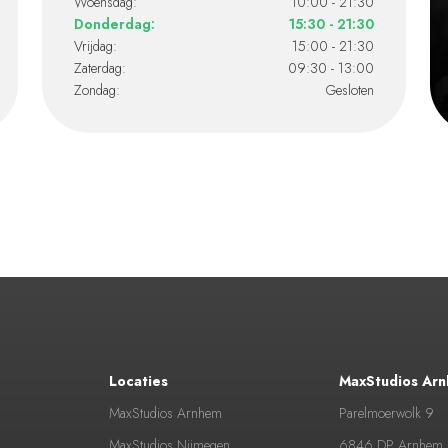
Woensdag:
10:00 - 21:30
Donderdag:
15:30 - 21:30
Vrijdag:
15:00 - 21:30
Zaterdag:
09:30 - 13:00
Zondag:
Gesloten
Locaties
MaxStudios Ar
MaxStudios Arnhem
Parelmoerwolk 9
MaxStudios Nijmegen
6846 DP Arnhem