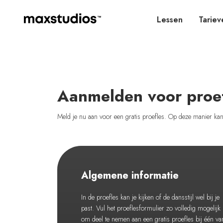
Lessen
Tariev
Aanmelden voor proe
Meld je nu aan voor een gratis proefles. Op deze manier kan j
Algemene informatie
In de proefles kan je kijken of de dansstijl wel bij je
past. Vul het proeflesformulier zo volledig mogelijk 
om deel te nemen aan een gratis proefles bij één va