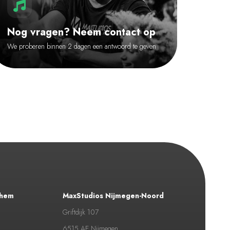
Nog vragen? Neem contact op
We proberen binnen 2 dagen een antwoord te geven
nhem
MaxStudios Nijmegen-Noord
Griftdijk 107
6515 AE Nijmegen