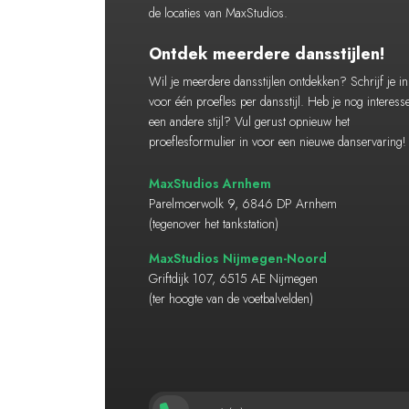
de locaties van MaxStudios.
Ontdek meerdere dansstijlen!
Wil je meerdere dansstijlen ontdekken? Schrijf je in
voor één proefles per dansstijl. Heb je nog interess
een andere stijl? Vul gerust opnieuw het
proeflesformulier in voor een nieuwe danservaring!
MaxStudios Arnhem
Parelmoerwolk 9, 6846 DP Arnhem
(tegenover het tankstation)
MaxStudios Nijmegen-Noord
Griftdijk 107, 6515 AE Nijmegen
(ter hoogte van de voetbalvelden)