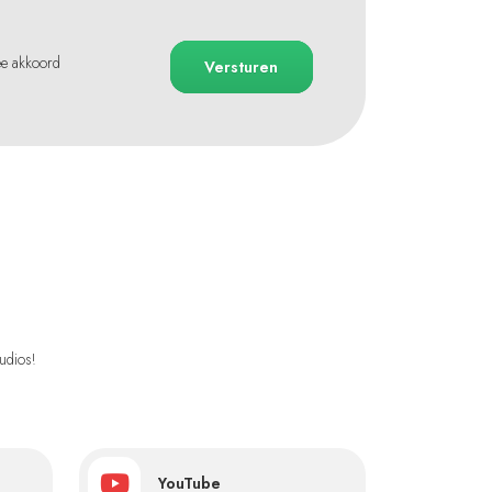
ee akkoord
Versturen
udios!
YouTube