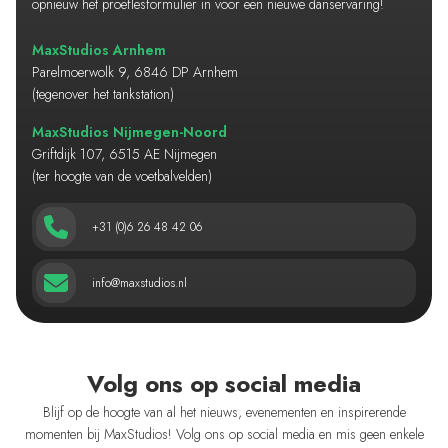
opnieuw het proeflesformulier in voor een nieuwe danservaring!
MaxStudios Arnhem
Parelmoerwolk 9, 6846 DP Arnhem
(tegenover het tankstation)
MaxStudios Nijmegen-Noord
Griftdijk 107, 6515 AE Nijmegen
(ter hoogte van de voetbalvelden)
+31 (0)6 26 48 42 06
info@maxstudios.nl
Volg ons op social media
Blijf op de hoogte van al het nieuws, evenementen en inspirerende
momenten bij MaxStudios! Volg ons op social media en mis geen enkele