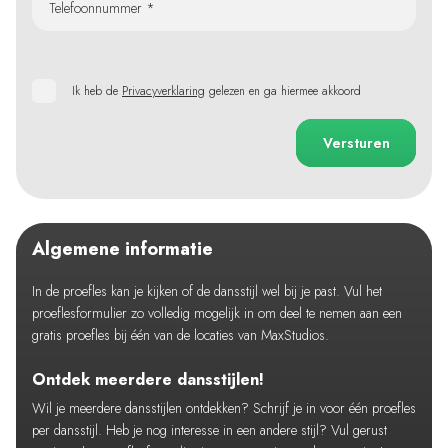
Telefoonnummer *
Ik heb de
Privacyverklaring
gelezen en ga hiermee akkoord
Versturen
Algemene informatie
In de proefles kan je kijken of de dansstijl wel bij je past. Vul het
proeflesformulier zo volledig mogelijk in om deel te nemen aan een
gratis proefles bij één van de locaties van MaxStudios.
Ontdek meerdere dansstijlen!
Wil je meerdere dansstijlen ontdekken? Schrijf je in voor één proefles
per dansstijl. Heb je nog interesse in een andere stijl? Vul gerust