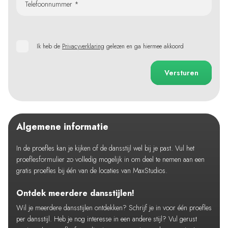
Telefoonnummer *
Ik heb de
Privacyverklaring
gelezen en ga hiermee akkoord
Versturen
Algemene informatie
In de proefles kan je kijken of de dansstijl wel bij je past. Vul het
proeflesformulier zo volledig mogelijk in om deel te nemen aan een
gratis proefles bij één van de locaties van MaxStudios.
Ontdek meerdere dansstijlen!
Wil je meerdere dansstijlen ontdekken? Schrijf je in voor één proefles
per dansstijl. Heb je nog interesse in een andere stijl? Vul gerust