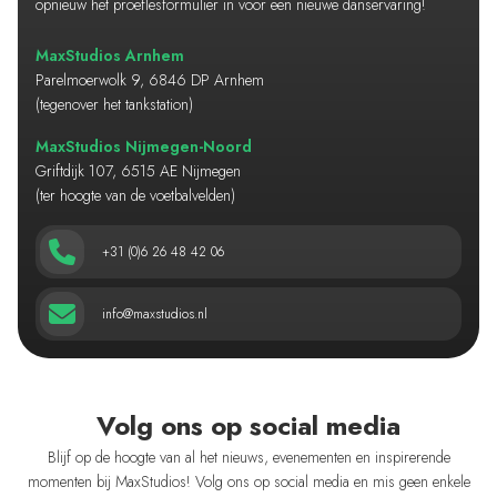
opnieuw het proeflesformulier in voor een nieuwe danservaring!
MaxStudios Arnhem
Parelmoerwolk 9, 6846 DP Arnhem
(tegenover het tankstation)
MaxStudios Nijmegen-Noord
Griftdijk 107, 6515 AE Nijmegen
(ter hoogte van de voetbalvelden)
+31 (0)6 26 48 42 06
info@maxstudios.nl
Volg ons op social media
Blijf op de hoogte van al het nieuws, evenementen en inspirerende
momenten bij MaxStudios! Volg ons op social media en mis geen enkele