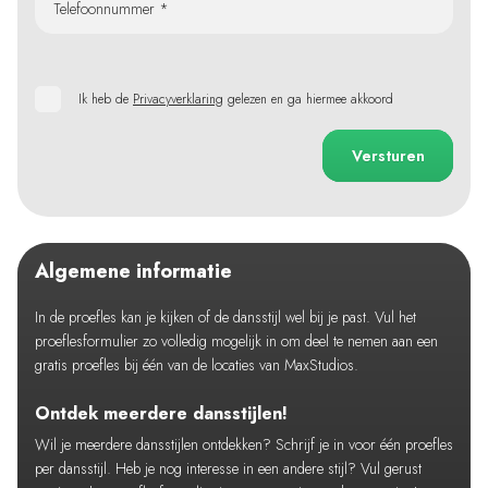
Telefoonnummer *
Ik heb de
Privacyverklaring
gelezen en ga hiermee akkoord
Versturen
Algemene informatie
In de proefles kan je kijken of de dansstijl wel bij je past. Vul het
proeflesformulier zo volledig mogelijk in om deel te nemen aan een
gratis proefles bij één van de locaties van MaxStudios.
Ontdek meerdere dansstijlen!
Wil je meerdere dansstijlen ontdekken? Schrijf je in voor één proefles
per dansstijl. Heb je nog interesse in een andere stijl? Vul gerust