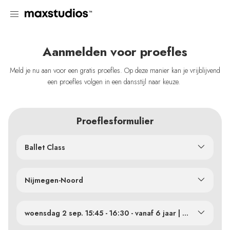
Aanmelden voor proefles
Meld je nu aan voor een gratis proefles. Op deze manier kan je vrijblijvend
een proefles volgen in een dansstijl naar keuze.
Proeflesformulier
Ballet Class
Nijmegen-Noord
woensdag 2 sep. 15:45 - 16:30 - vanaf 6 jaar | Zaal 2
woensdag 2 sep. 15:00 - 15:45 - vanaf 4 jaar | Zaal 2
woensdag 2 sep. 15:45 - 16:30 - vanaf 6 jaar | Zaal 2
woensdag 9 sep. 15:00 - 15:45 - vanaf 4 jaar | Zaal 2
woensdag 9 sep. 15:45 - 16:30 - vanaf 6 jaar | Zaal 2
woensdag 16 sep. 15:00 - 15:45 - vanaf 4 jaar | Zaal 2
woensdag 16 sep. 15:45 - 16:30 - vanaf 6 jaar | Zaal 2