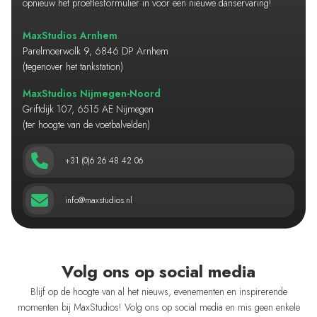
opnieuw het proeflesformulier in voor een nieuwe danservaring!
MaxStudios Arnhem
Parelmoerwolk 9, 6846 DP Arnhem
(tegenover het tankstation)
MaxStudios Nijmegen-Noord
Griftdijk 107, 6515 AE Nijmegen
(ter hoogte van de voetbalvelden)
+31 (0)6 26 48 42 06
info@maxstudios.nl
Volg ons op social media
Blijf op de hoogte van al het nieuws, evenementen en inspirerende
momenten bij MaxStudios! Volg ons op social media en mis geen enkele