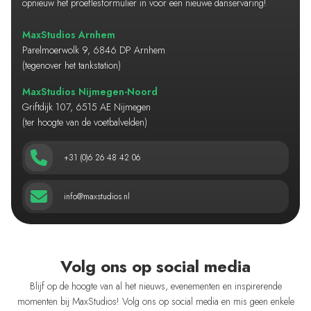
opnieuw het proeflesformulier in voor een nieuwe danservaring!
MaxStudios Arnhem
Parelmoerwolk 9, 6846 DP Arnhem
(tegenover het tankstation)
MaxStudios Nijmegen-Noord
Griftdijk 107, 6515 AE Nijmegen
(ter hoogte van de voetbalvelden)
+31 (0)6 26 48 42 06
info@maxstudios.nl
Volg ons op social media
Blijf op de hoogte van al het nieuws, evenementen en inspirerende
momenten bij MaxStudios! Volg ons op social media en mis geen enkele