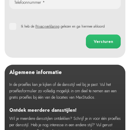
Telefoonnummer *
Ik heb de
Privacyverklaring
gelezen en ga hiermee akkoord
Versturen
Algemene informatie
In de proefles kan je kijken of de dansstijl wel bij je past. Vul het
proeflesformulier zo volledig mogelijk in om deel te nemen aan een
gratis proefles bij één van de locaties van MaxStudios.
Ontdek meerdere dansstijlen!
Wil je meerdere dansstijlen ontdekken? Schrijf je in voor één proefles
per dansstijl. Heb je nog interesse in een andere stijl? Vul gerust