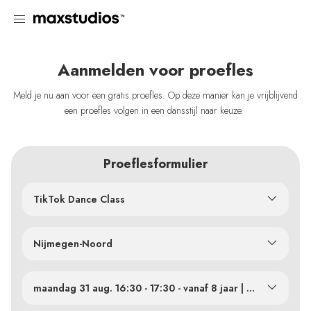
Aanmelden voor proefles
Meld je nu aan voor een gratis proefles. Op deze manier kan je vrijblijvend
een proefles volgen in een dansstijl naar keuze.
Proeflesformulier
TikTok Dance Class
Nijmegen-Noord
maandag 31 aug. 16:30 - 17:30 - vanaf 8 jaar | Zaal 2
maandag 31 aug. 16:30 - 17:30 - vanaf 8 jaar | Zaal 2
maandag 31 aug. 17:30 - 18:30 - vanaf 10 jaar | Zaal 2
maandag 14 sep. 16:30 - 17:30 - vanaf 8 jaar | Zaal 2
maandag 14 sep. 17:30 - 18:30 - vanaf 10 jaar | Zaal 2