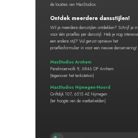
de locaties van MaxStudios.
Ontdek meerdere dansstijlen!
Wil je meerdere dansstijlen ontdekken? Schrijf je in
voor één proefles per dansstijl. Heb je nog interess
een andere stijl? Vul gerust opnieuw het
proeflesformulier in voor een nieuwe danservaring!
MaxStudios Arnhem
Parelmoerwolk 9, 6846 DP Arnhem
(tegenover het tankstation)
MaxStudios Nijmegen-Noord
Griftdijk 107, 6515 AE Nijmegen
(ter hoogte van de voetbalvelden)