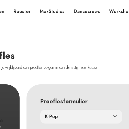
en
Rooster
MaxStudios
Dancecrews
Worksho
fles
e vrijblijvend een proefles volgen in een dansstijl naar keuze.
Proeflesformulier
K-Pop
in
n