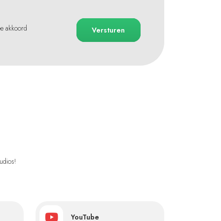
ee akkoord
Versturen
udios!
YouTube