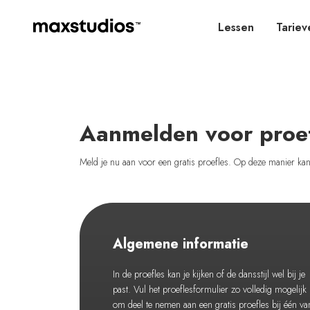
Lessen
Tariev
Aanmelden voor proe
Meld je nu aan voor een gratis proefles. Op deze manier kan j
Algemene informatie
In de proefles kan je kijken of de dansstijl wel bij je
past. Vul het proeflesformulier zo volledig mogelijk 
om deel te nemen aan een gratis proefles bij één va