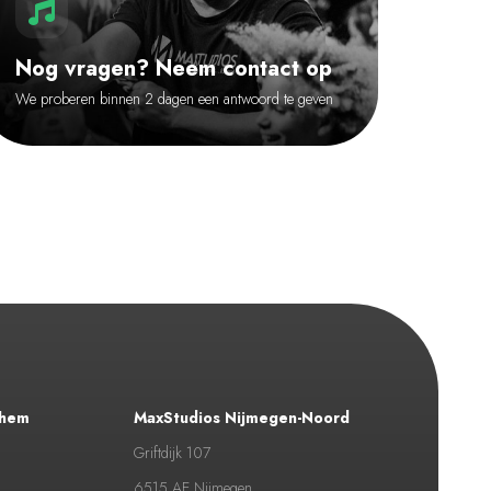
Nog vragen? Neem contact op
We proberen binnen 2 dagen een antwoord te geven
nhem
MaxStudios Nijmegen-Noord
Griftdijk 107
6515 AE Nijmegen