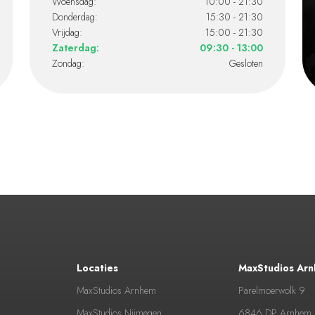
Woensdag:
10:00 - 21:30
Donderdag:
15:30 - 21:30
Vrijdag:
15:00 - 21:30
Zaterdag:
09:30 - 13:00
Zondag:
Gesloten
Locaties
MaxStudios Ar
MaxStudios Arnhem
Parelmoerwolk 9
MaxStudios Nijmegen
6846 DP Arnhem