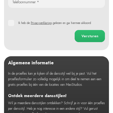
Telefoonnummer *
Ik heb de
Privacyverklaring
gelezen en ga hiermee akkoord
Versturen
Algemene informatie
In de proefles kan je kijken of de dansstijl wel bij je past. Vul het
proeflesformulier zo volledig mogelijk in om deel te nemen aan een
gratis proefles bij één van de locaties van MaxStudios.
Ontdek meerdere dansstijlen!
Wil je meerdere dansstijlen ontdekken? Schrijf je in voor één proefles
per dansstijl. Heb je nog interesse in een andere stijl? Vul gerust