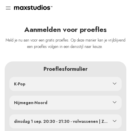
Aanmelden voor proefles
Meld je nu aan voor een gratis proefles. Op deze manier kan je vrijblijvend
een proefles volgen in een dansstijl naar keuze.
Proeflesformulier
K-Pop
Nijmegen-Noord
dinsdag 1 sep. 20:30 - 21:30 - volwassenen | Zaal 2
dinsdag 1 sep. 20:30 - 21:30 - volwassenen | Zaal 2
dinsdag 8 sep. 20:30 - 21:30 - volwassenen | Zaal 2
dinsdag 15 sep. 17:30 - 18:30 - vanaf 10 jaar | Zaal 2
dinsdag 15 sep. 18:30 - 19:30 - vanaf 12 jaar | Zaal 2
dinsdag 15 sep. 19:30 - 20:30 - vanaf 15 jaar | Zaal 2
dinsdag 15 sep. 20:30 - 21:30 - volwassenen | Zaal 2