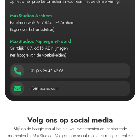
opnieuw het proeflesformulier in voor een nieuwe danservaring!
MaxStudios Arnhem
Parelmoerwolk 9, 6846 DP Arnhem
(tegenover het tankstation)
MaxStudios Nijmegen-Noord
Griftdijk 107, 6515 AE Nijmegen
(ter hoogte van de voetbalvelden)
+31 (0)6 26 48 42 06
info@maxstudios.nl
Volg ons op social media
Blijf op de hoogte van al het nieuws, evenementen en inspirerende
momenten bij MaxStudios! Volg ons op social media en mis geen enkele