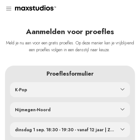
Aanmelden voor proefles
Meld je nu aan voor een gratis proefles. Op deze manier kan je vrijblijvend
een proefles volgen in een dansstijl naar keuze.
Proeflesformulier
K-Pop
Nijmegen-Noord
dinsdag 1 sep. 18:30 - 19:30 - vanaf 12 jaar | Zaal 2
dinsdag 1 sep. 20:30 - 21:30 - volwassenen | Zaal 2
dinsdag 8 sep. 20:30 - 21:30 - volwassenen | Zaal 2
dinsdag 15 sep. 17:30 - 18:30 - vanaf 10 jaar | Zaal 2
dinsdag 15 sep. 18:30 - 19:30 - vanaf 12 jaar | Zaal 2
dinsdag 15 sep. 19:30 - 20:30 - vanaf 15 jaar | Zaal 2
dinsdag 15 sep. 20:30 - 21:30 - volwassenen | Zaal 2