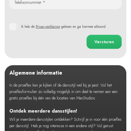
Telefoonnummer *
Ik heb de
Privacyverklaring
gelezen en ga hiermee akkoord
Versturen
Algemene informatie
In de proefles kan je kijken of de dansstijl wel bij je past. Vul het
proeflesformulier zo volledig mogelijk in om deel te nemen aan een
gratis proefles bij één van de locaties van MaxStudios.
Ontdek meerdere dansstijlen!
Wil je meerdere dansstijlen ontdekken? Schrijf je in voor één proefles
per dansstijl. Heb je nog interesse in een andere stijl? Vul gerust