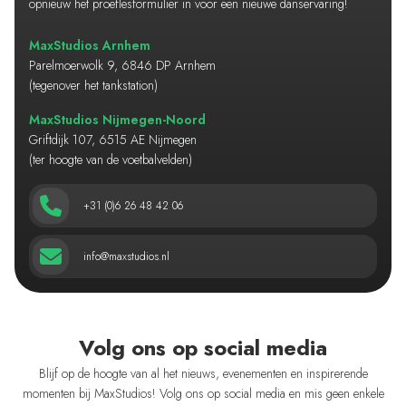
opnieuw het proeflesformulier in voor een nieuwe danservaring!
MaxStudios Arnhem
Parelmoerwolk 9, 6846 DP Arnhem
(tegenover het tankstation)
MaxStudios Nijmegen-Noord
Griftdijk 107, 6515 AE Nijmegen
(ter hoogte van de voetbalvelden)
+31 (0)6 26 48 42 06
info@maxstudios.nl
Volg ons op social media
Blijf op de hoogte van al het nieuws, evenementen en inspirerende
momenten bij MaxStudios! Volg ons op social media en mis geen enkele