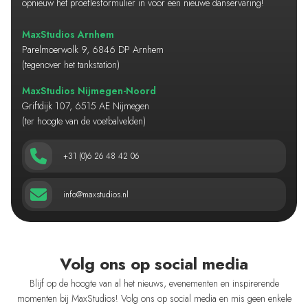
opnieuw het proeflesformulier in voor een nieuwe danservaring!
MaxStudios Arnhem
Parelmoerwolk 9, 6846 DP Arnhem
(tegenover het tankstation)
MaxStudios Nijmegen-Noord
Griftdijk 107, 6515 AE Nijmegen
(ter hoogte van de voetbalvelden)
+31 (0)6 26 48 42 06
info@maxstudios.nl
Volg ons op social media
Blijf op de hoogte van al het nieuws, evenementen en inspirerende
momenten bij MaxStudios! Volg ons op social media en mis geen enkele