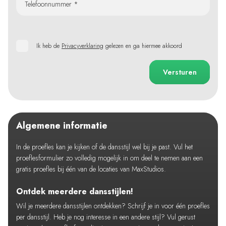
Telefoonnummer *
Ik heb de
Privacyverklaring
gelezen en ga hiermee akkoord
Versturen
Algemene informatie
In de proefles kan je kijken of de dansstijl wel bij je past. Vul het
proeflesformulier zo volledig mogelijk in om deel te nemen aan een
gratis proefles bij één van de locaties van MaxStudios.
Ontdek meerdere dansstijlen!
Wil je meerdere dansstijlen ontdekken? Schrijf je in voor één proefles
per dansstijl. Heb je nog interesse in een andere stijl? Vul gerust