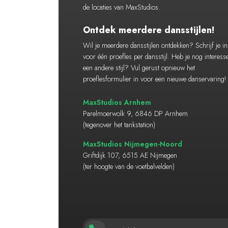
de locaties van MaxStudios.
Ontdek meerdere dansstijlen!
Wil je meerdere dansstijlen ontdekken? Schrijf je in
voor één proefles per dansstijl. Heb je nog interess
een andere stijl? Vul gerust opnieuw het
proeflesformulier in voor een nieuwe danservaring!
MaxStudios Arnhem
Parelmoerwolk 9, 6846 DP Arnhem
(tegenover het tankstation)
MaxStudios Nijmegen-Noord
Griftdijk 107, 6515 AE Nijmegen
(ter hoogte van de voetbalvelden)