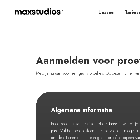
Lessen
Tariev
Aanmelden voor proe
Meld je nu aan voor een gratis proefles. Op deze manier kan j
Algemene informatie
In de proefles kan je kijken of de dansstijl wel bij je
past. Vul het proeflesformulier zo volledig mogelijk 
om deel te nemen aan een gratis proefles bij één va