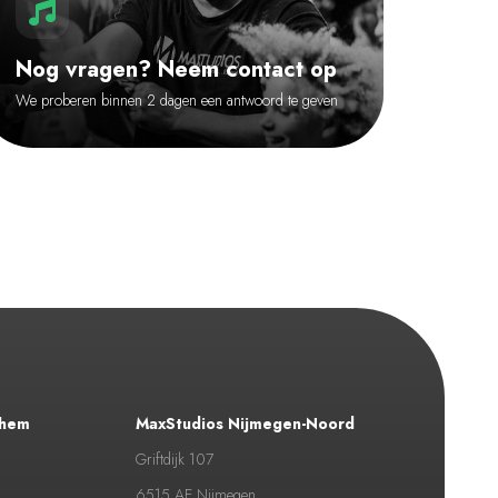
Nog vragen? Neem contact op
We proberen binnen 2 dagen een antwoord te geven
nhem
MaxStudios Nijmegen-Noord
Griftdijk 107
6515 AE Nijmegen