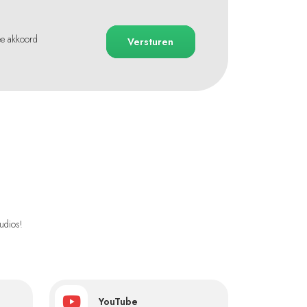
ee akkoord
Versturen
udios!
YouTube