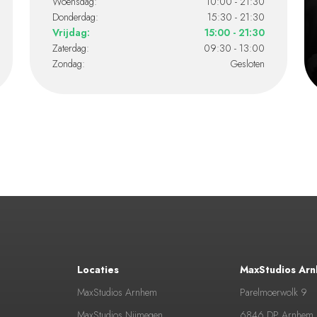
Woensdag:
10:00 - 21:30
Donderdag:
15:30 - 21:30
Vrijdag:
15:00 - 21:30
Zaterdag:
09:30 - 13:00
Zondag:
Gesloten
Locaties
MaxStudios Ar
MaxStudios Arnhem
Parelmoerwolk 9
MaxStudios Nijmegen
6846 DP Arnhem