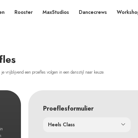
en
Rooster
MaxStudios
Dancecrews
Worksho
fles
e vrijblijvend een proefles volgen in een dansstijl naar keuze.
Proeflesformulier
Heels Class
in
n