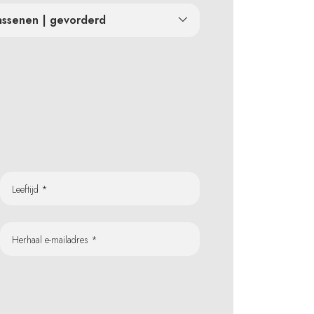
assenen | gevorderd
Leeftijd *
Herhaal e-mailadres *