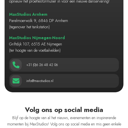
opnieuw het proeflesformulier in voor een nieuwe danservaring!
MaxStudios Arnhem
Parelmoerwolk 9, 6846 DP Arnhem
(tegenover het tankstation)
MaxStudios Nijmegen-Noord
Griftdijk 107, 6515 AE Nijmegen
(ter hoogte van de voetbalvelden)
+31 (0)6 26 48 42 06
info@maxstudios.nl
Volg ons op social media
Blijf op de hoogte van al het nieuws, evenementen en inspirerende
momenten bij MaxStudios! Volg ons op social media en mis geen enkele