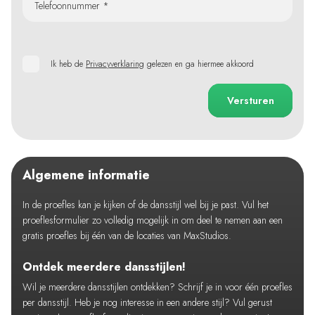
Telefoonnummer *
Ik heb de
Privacyverklaring
gelezen en ga hiermee akkoord
Versturen
Algemene informatie
In de proefles kan je kijken of de dansstijl wel bij je past. Vul het
proeflesformulier zo volledig mogelijk in om deel te nemen aan een
gratis proefles bij één van de locaties van MaxStudios.
Ontdek meerdere dansstijlen!
Wil je meerdere dansstijlen ontdekken? Schrijf je in voor één proefles
per dansstijl. Heb je nog interesse in een andere stijl? Vul gerust