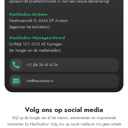
opnieuw het proeflesformulier in voor een nieuwe danservaring!
MaxStudios Arnhem
Parelmoerwolk 9, 6846 DP Arnhem
(tegenover het tankstation)
MaxStudios Nijmegen-Noord
Griftdijk 107, 6515 AE Nijmegen
(ter hoogte van de voetbalvelden)
+31 (0)6 26 48 42 06
info@maxstudios.nl
Volg ons op social media
Blijf op de hoogte van al het nieuws, evenementen en inspirerende
momenten bij MaxStudios! Volg ons op social media en mis geen enkele